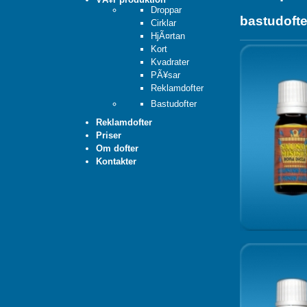
Droppar
bastudofte
Cirklar
HjÃ¤rtan
Kort
Kvadrater
PÃ¥sar
Reklamdofter
Bastudofter
Reklamdofter
Priser
Om dofter
Kontakter