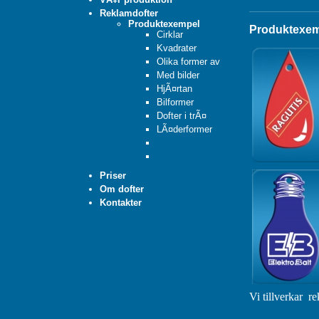
Reklamdofter
Produktexempel
Produktexemp
Cirklar
Kvadrater
Olika former av
Med bilder
HjÃ¤rtan
Bilformer
Dofter i trÃ¤
LÃ¤derformer
Priser
Om dofter
Kontakter
Vi tillverkar
re