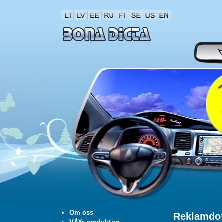
Om oss
Reklamdof
VÃ¥r produktion