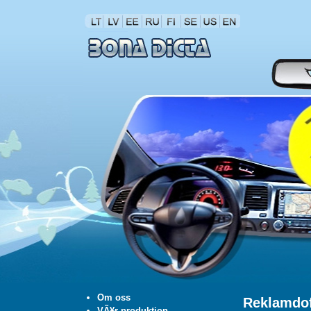
Om oss
Reklamdof
VÃ¥r produktion