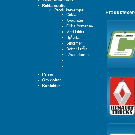
Reklamdofter
Produktexempel
Produktexem
Cirklar
Kvadrater
Olika former av
Med bilder
HjÃ¤rtan
Bilformer
Dofter i trÃ¤
LÃ¤derformer
Priser
Om dofter
Kontakter