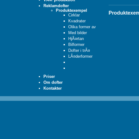
Reklamdofter
Produktexempel
Produktexe
Cirklar
Kvadrater
Olika former av
Med bilder
HjÃ¤rtan
Bilformer
Dofter i trÃ¤
LÃ¤derformer
Priser
Om dofter
Kontakter