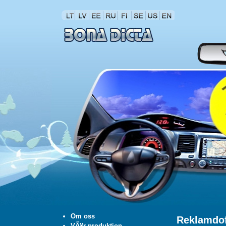
Om oss
Reklamdof
VÃ¥r produktion