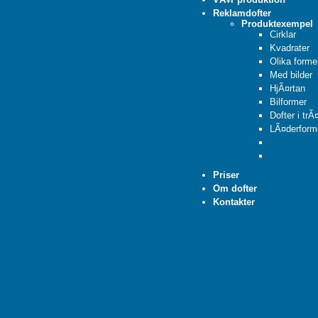
Reklamdofter
Produktexempel
Cirklar
Kvadrater
Olika forme
Med bilder
HjÃ¤rtan
Bilformer
Dofter i trÃ
LÃ¤derform
Priser
Om dofter
Kontakter