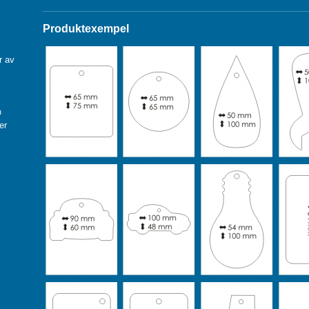
Produktexempel
r av
¤
er