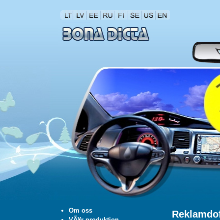
Om oss
Reklamdof
VÃ¥r produktion