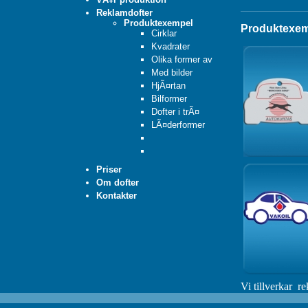
Reklamdofter
Produktexempel
Produktexem
Cirklar
Kvadrater
Olika former av
Med bilder
HjÃ¤rtan
Bilformer
Dofter i trÃ¤
LÃ¤derformer
Priser
Om dofter
Kontakter
Vi tillverkar
re