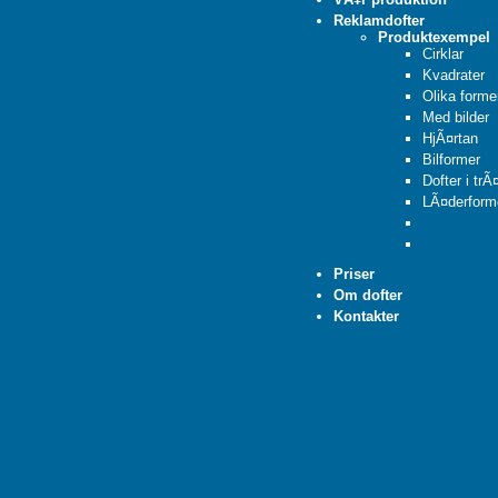
Reklamdofter
Produktexempel
Cirklar
Kvadrater
Olika forme
Med bilder
HjÃ¤rtan
Bilformer
Dofter i trÃ
LÃ¤derform
Priser
Om dofter
Kontakter