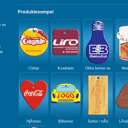
Produktexempel
r av
¤
er
Cirklar
Kvadrater
Olika former av
Med
HjÃ¤rtan
Bilformer
Dofter i trÃ¤
LÃ¤d